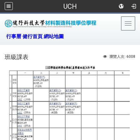
UCH
Togg
navig
:::
行事曆
健行首頁
網站地圖
班級課表
6008
瀏覽人次: