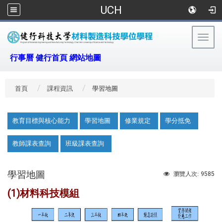
UCH
Togg
navig
:::
行事曆
健行首頁
網站地圖
首頁
課程資訊
學習地圖
:::
教育目標與核心能力
學習地圖
修業規定
學分抵免
教師課表查詢
班級課表查詢
學習地圖
9585
瀏覽人次:
(1)材料科技模組