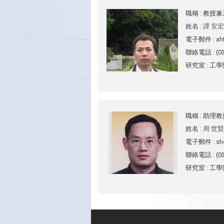
職稱
: 教授
姓名
:
譚 安宏
電子郵件
:
ah
聯絡電話
: (
研究室
: 工學
職稱
: 助理教
姓名
:
周 世賢
電子郵件
:
sh
聯絡電話
: (
研究室
: 工學