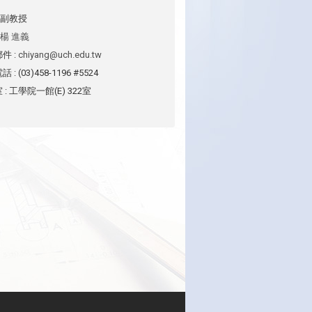
: 副教授
楊 進義
郵件
:
chiyang@uch.edu.tw
電話
: (03)458-1196 #5524
室
: 工學院一館(E) 322室