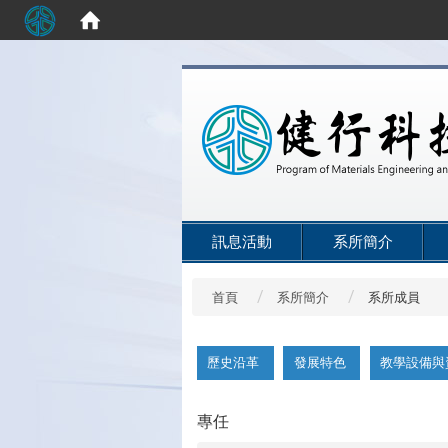
:::
訊息活動
系所簡介
首頁
系所簡介
系所成員
:::
歷史沿革
發展特色
教學設備與
專任