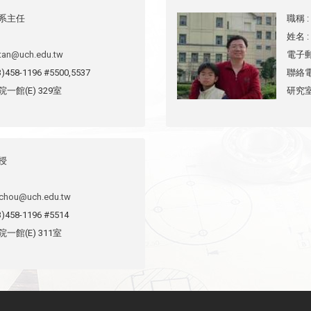
兼系主任
職稱
姓名
:
tan@uch.edu.tw
電子
03)458-1196 #5500,5537
聯絡
院一館(E) 329室
研究
授
chou@uch.edu.tw
03)458-1196 #5514
院一館(E) 311室