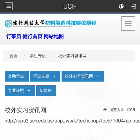
UCH
Togg
navig
:::
行事历
健行首页
网站地图
首页
学生专区
校外实习资讯网
:::
奖助学金
毕业专题
校外实习资讯网
专业证照
荣誉榜
校外实习资讯网
7519
浏览人次:
http://aps2.uch.edu.tw/asp_work/techcoop/tech/1004/upload